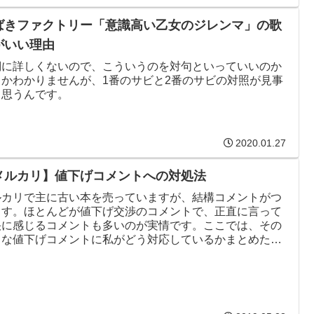
ばきファクトリー「意識高い乙女のジレンマ」の歌
がいい理由
詞に詳しくないので、こういうのを対句といっていいのか
うかわかりませんが、1番のサビと2番のサビの対照が見事
と思うんです。
2020.01.27
メルカリ】値下げコメントへの対処法
ルカリで主に古い本を売っていますが、結構コメントがつ
ます。ほとんどが値下げ交渉のコメントで、正直に言って
快に感じるコメントも多いのが実情です。ここでは、その
うな値下げコメントに私がどう対応しているかまとめたい
思います。あくまで個人的な見解と対処法ですが、ご参考
なれば幸いです。