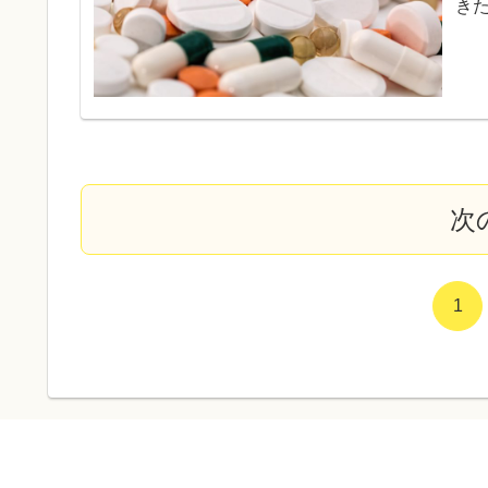
き
て
次
1