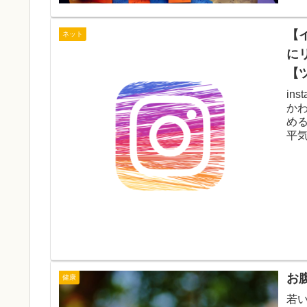
【
ネット
に
【
in
か
め
平
お
健康
若