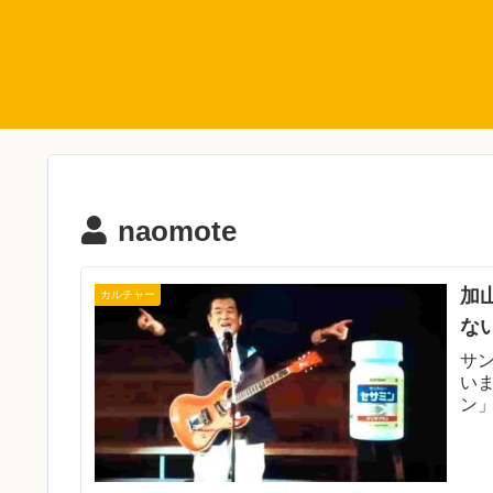
naomote
加
カルチャー
な
サ
い
ン