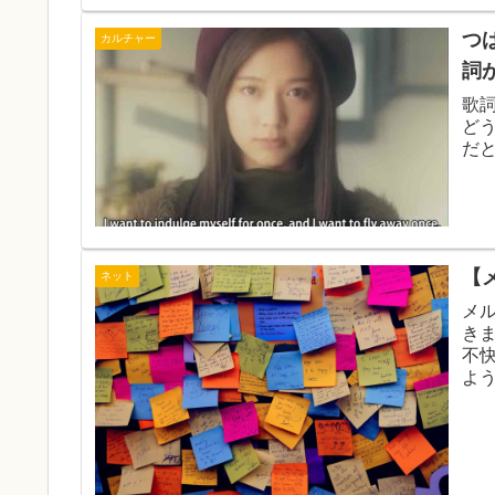
つ
カルチャー
詞
歌
ど
だ
【
ネット
メ
き
不
よ
と
に