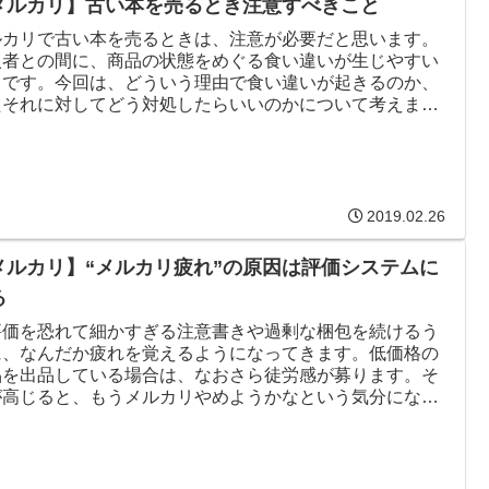
メルカリ】古い本を売るとき注意すべきこと
ルカリで古い本を売るときは、注意が必要だと思います。
入者との間に、商品の状態をめぐる食い違いが生じやすい
らです。今回は、どういう理由で食い違いが起きるのか、
たそれに対してどう対処したらいいのかについて考えま
。
2019.02.26
メルカリ】“メルカリ疲れ”の原因は評価システムに
る
評価を恐れて細かすぎる注意書きや過剰な梱包を続けるう
に、なんだか疲れを覚えるようになってきます。低価格の
品を出品している場合は、なおさら徒労感が募ります。そ
が高じると、もうメルカリやめようかなという気分になっ
きます。