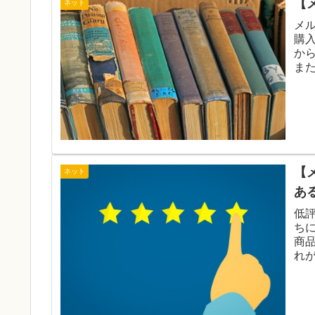
【
ネット
メ
購
か
ま
す
【
ネット
あ
低
ち
商
れ
て