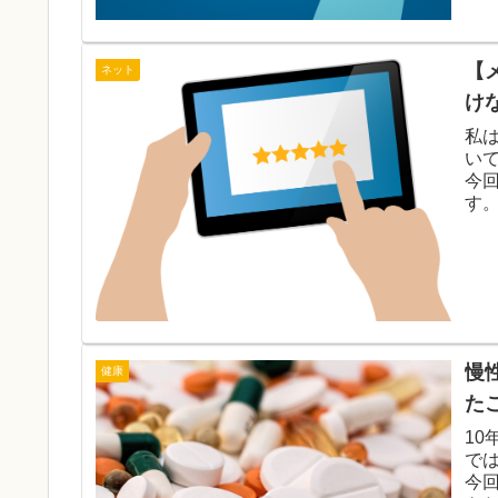
【
ネット
け
私
い
今
す
た
慢
健康
た
1
で
今