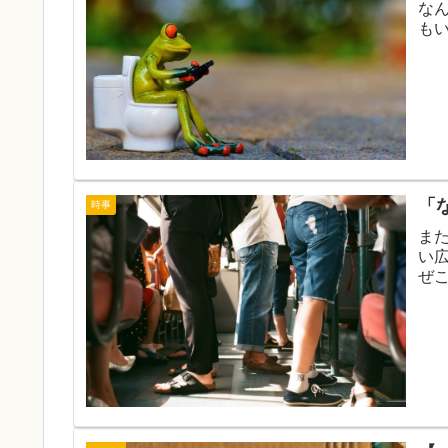
な
も
「
時事
ま
い
ぜ